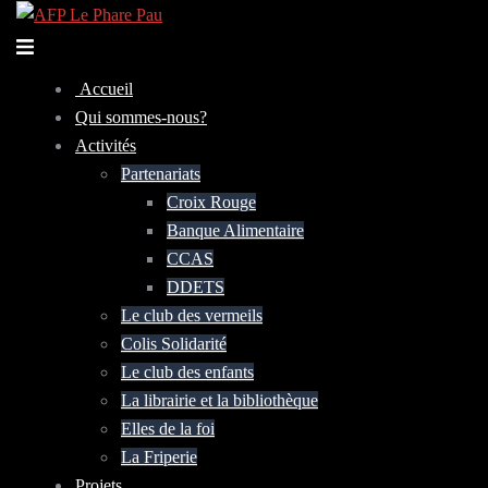
Aller
au
Ouvrir/fermer
contenu
le
Accueil
menu
Qui sommes-nous?
Activités
Partenariats
Croix Rouge
Banque Alimentaire
CCAS
DDETS
Le club des vermeils
Colis Solidarité
Le club des enfants
La librairie et la bibliothèque
Elles de la foi
La Friperie
Projets