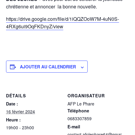
chrétienne et annoncer la bonne nouvelle.
https://drive.google.com/file/d/1iQQZOoW7M-4uN0S-
4RXg6ui9OqFKDnyZ/view
AJOUTER AU CALENDRIER
DÉTAILS
ORGANISATEUR
Date :
AFP Le Phare
Téléphone
16 février 2024
0683307859
Heure :
E-mail
19h00 - 23h00
contact.afplephare64@gmai