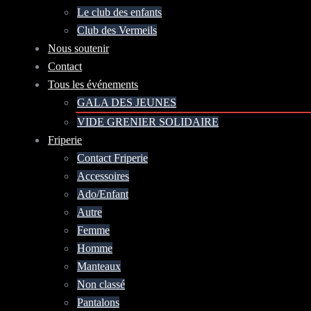
Le club des enfants
Club des Vermeils
Nous soutenir
Contact
Tous les événements
GALA DES JEUNES
VIDE GRENIER SOLIDAIRE
Friperie
Contact Friperie
Accessoires
Ado/Enfant
Autre
Femme
Homme
Manteaux
Non classé
Pantalons